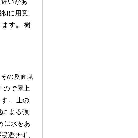
に違いがあ
最初に用意
ます。 樹
。
、その反面風
すので屋上
す。 土の
境による強
めに水をあ
が浸透せず、